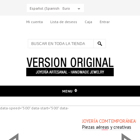
Español (Spanish)
Euro
Mi cuenta
Lista de deseos
Caja
Entrar
MENU
data-speed="500" data-start="500" data-
JOYERÍA COMTEMPORÁNEA
Piezas aéreas y creativas