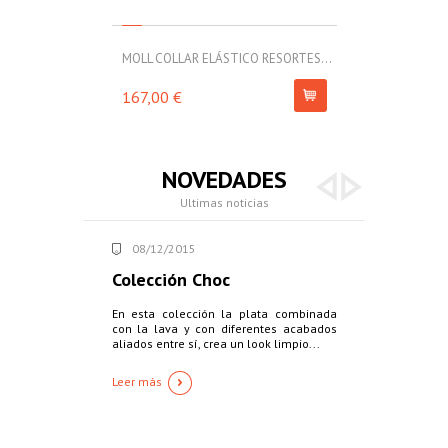
MOLL COLLAR ELÁSTICO RESORTES...
CHOC-LAVA, C
167,00 €
235,00 €
NOVEDADES
Ultimas noticias
08/12/2015
22/12/2015
Colección Choc
Colección 
En esta colección la plata combinada
La combinación 
con la lava y con diferentes acabados
la sinuosidad
aliados entre sí, crea un look limpio...
algunos de lo
nueva colección
Leer más
Leer más