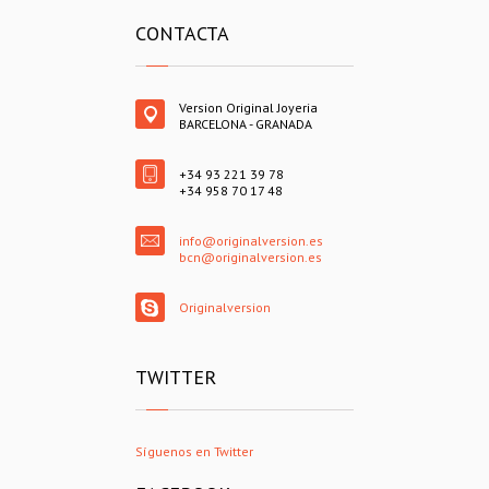
CONTACTA
Version Original Joyeria
BARCELONA - GRANADA
+34 93 221 39 78
+34 958 70 17 48
info@originalversion.es
bcn@originalversion.es
Originalversion
TWITTER
Síguenos en Twitter