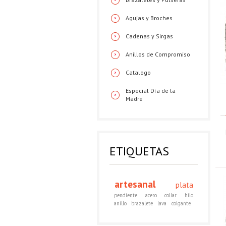
Agujas y Broches
Cadenas y Sirgas
Anillos de Compromiso
Catalogo
Especial Día de la
Madre
ETIQUETAS
artesanal
plata
pendiente
acero
collar
hilo
anillo
brazalete
lava
colgante