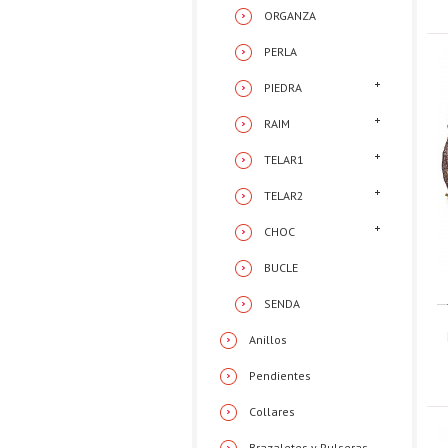
ORGANZA
PERLA
PIEDRA
RAIM
TELAR1
TELAR2
CHOC
BUCLE
SENDA
Anillos
Pendientes
Collares
Brazaletes y Pulseras