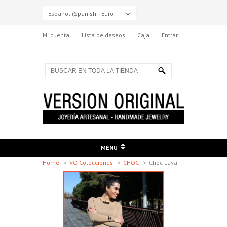
Español (Spanish)
Euro
Mi cuenta
Lista de deseos
Caja
Entrar
MENU
Home
>
VO Colecciones
>
CHOC
>
Choc Lava