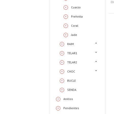
Or
Cuarzo
Prehnita
Coral
Jade
RAIM
TELAR1
TELAR2
CHOC
BUCLE
SENDA
Anillos
Pendientes