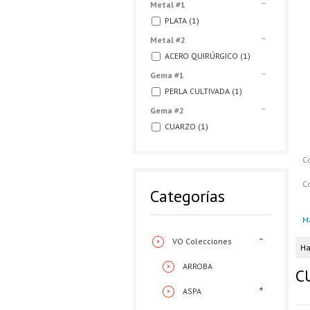
Metal #1
PLATA
(1)
Metal #2
ACERO QUIRÚRGICO
(1)
Gema #1
PERLA CULTIVADA
(1)
Gema #2
CUARZO
(1)
C
C
Categorías
M
VO Colecciones
Ha
ARROBA
C
ASPA