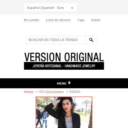
Español (Spanish)
Euro
Mi cuenta
Lista de deseos
Caja
Entrar
MENU
Home
>
VO Colecciones
>
PIEDRA