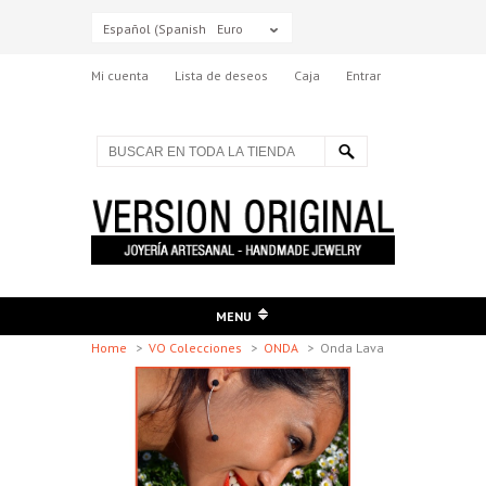
Español (Spanish)
Euro
Mi cuenta
Lista de deseos
Caja
Entrar
MENU
Home
>
VO Colecciones
>
ONDA
>
Onda Lava