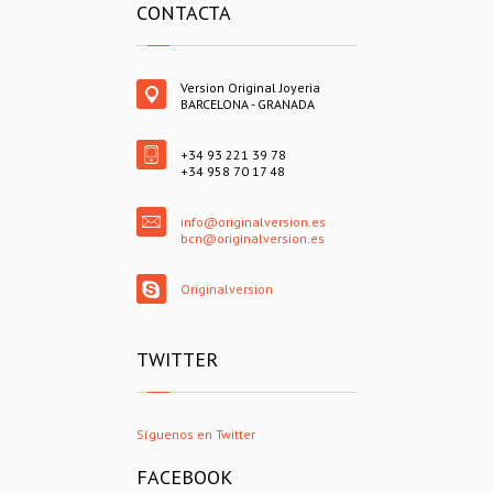
CONTACTA
Version Original Joyeria
BARCELONA - GRANADA
+34 93 221 39 78
+34 958 70 17 48
info@originalversion.es
bcn@originalversion.es
Originalversion
TWITTER
Síguenos en Twitter
FACEBOOK