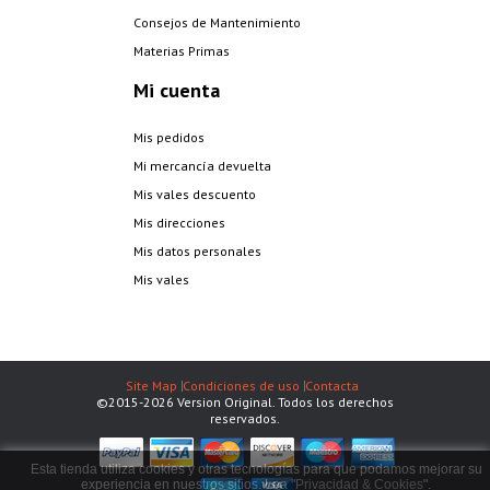
Consejos de Mantenimiento
Materias Primas
Mi cuenta
Mis pedidos
Mi mercancía devuelta
Mis vales descuento
Mis direcciones
Mis datos personales
Mis vales
Site Map
Condiciones de uso
Contacta
©2015-2026 Version Original. Todos los derechos
reservados.
Esta tienda utiliza cookies y otras tecnologías para que podamos mejorar su
experiencia en nuestros sitios. Lea "
Privacidad & Cookies
".