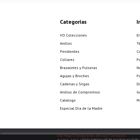
Categorías
I
VO Colecciones
E
Anillos
T
Pendientes
C
Collares
Po
Brazaletes y Pulseras
N
Agujas y Broches
P
Cadenas y Sirgas
Di
Anillos de Compromiso
G
Catalogo
Ma
Especial Día de la Madre
Site Map
Condiciones de uso
Contacta
Esta tienda utiliza cookies y otr