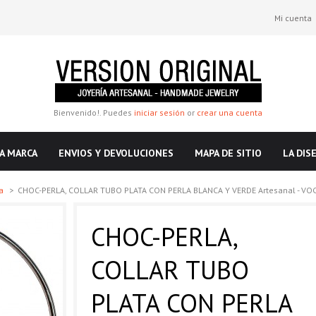
Mi cuenta
Bienvenido!. Puedes
iniciar sesión
or
crear una cuenta
A MARCA
ENVIOS Y DEVOLUCIONES
MAPA DE SITIO
LA DIS
la
>
CHOC-PERLA, COLLAR TUBO PLATA CON PERLA BLANCA Y VERDE Artesanal - VOCC
CHOC-PERLA,
COLLAR TUBO
PLATA CON PERLA