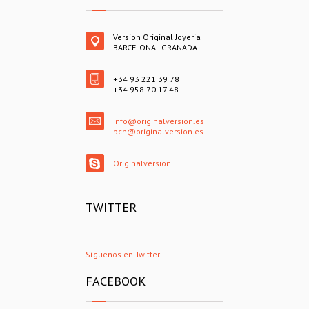
Version Original Joyeria
BARCELONA - GRANADA
+34 93 221 39 78
+34 958 70 17 48
info@originalversion.es
bcn@originalversion.es
Originalversion
TWITTER
Síguenos en Twitter
FACEBOOK