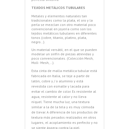
TEJIDOS METÁLICOS TUBULARES
Metales y elementos naturales tan
tradicionales como la plata, el oro y la
perla se mezclan con otro material poco
convencional en joyería como son los
tejidos metálicos tubulares en diferentes
tonos (cobre, titanio, platino, plata,
negro…).
Un material versátil, en el que se pueden
modelar un sinfín de piezas atrevidas y
poco convencionales. (Colección Mesh,
Moll- Mesh,…).
Esta cinta de malla metálica tubular está
fabricada en Italia, se teje a partir de
latón, cobre y / o aluminio y está
revestida con esmalte y lacada para
evitar el cambio de color. Es resistente al
agua, resistente al calor y no lleva
níquel. Tiene mucha luz, una textura
similar a la de la tela y es muy cómoda
de llevar. A diferencia de los productos de
textura más pesados realizados en otros
lugares, el acoplamiento es perfecto y no
se siente áspera contra la piel.