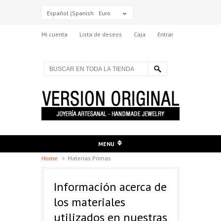
Español (Spanish)
Euro
Mi cuenta
Lista de deseos
Caja
Entrar
MENU
Home
>
Materias Primas
Información acerca de
los materiales
utilizados en nuestras