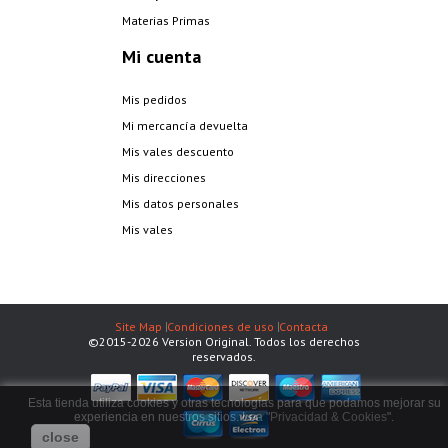
Materias Primas
Mi cuenta
Mis pedidos
Mi mercancía devuelta
Mis vales descuento
Mis direcciones
Mis datos personales
Mis vales
Site Map
Condiciones de uso
Contacta
©2015-2026 Version Original. Todos los derechos
reservados.
Esta tienda utiliza cookies y otras tecnologías para que podamos mejorar su
experiencia en nuestros sitios. Lea "
Privacidad & Cookies
".
close