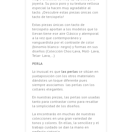
joyería. Su poco poro y su textura vellosa
especial la hacen muy agradable al
tacto. ¡Descubre estas piezas únicas con
tacto de terciopelo!
Estas piezas únicas con tacto de
terciopelo aportan a los modelos que lo
llevan tiene ese aire Clásico y atemporal
a la vez que contemporáneo y
vanguardista por el contraste de color
(binomio blanco- negro) y formas en sus
diseños (Colección Choc-Lava, Moll- Lava,
Telar- Lava,…)
PERLA
Lo inusual es que
las perlas
se sitúan en
yuxtaposición con los otros materiales
dándoles un toque diferente pues
siempre asociamos las perlas con los
collares elegantes.
En nuestras piezas, las perlas son usadas
tanto para contrastar como para resaltar
la simplicidad de los diseños.
La encontrarás en muchas de nuestras
colecciones en una gran variedad de
tonos y colores. En ellas, la sencillez y el
trabajo cuidado se dan la mano en
perfecta sintonía.