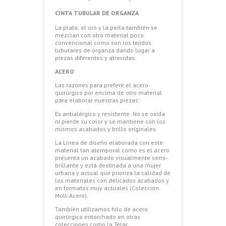
CINTA TUBULAR DE ORGANZA
La plata, el oro y la perla también se
mezclan con otro material poco
convencional como son los tejidos
tubulares de organza dando lugar a
piezas diferentes y atrevidas.
ACERO
Las razones para preferir el acero
quirúrgico por encima de otro material
para elaborar nuestras piezas:
Es antialérgico y resistente. No se oxida
ni pierde su color y se mantiene con los
mismos acabados y brillo originales.
La Línea de diseño elaborada con este
material tan atemporal como es el acero
presenta un acabado visualmente semi-
brillante y está destinada a una mujer
urbana y actual que prioriza la calidad de
los materiales con delicados acabados y
en formatos muy actuales (Colección
Moll-Acero).
También utilizamos hilo de acero
quirúrgico entorchado en otras
colecciones como la Telar.