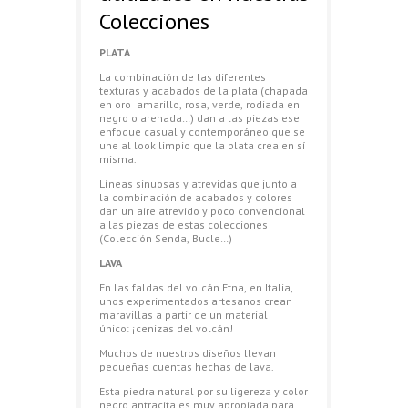
Colecciones
PLATA
La combinación de las diferentes
texturas y acabados de la plata (chapada
en oro amarillo, rosa, verde, rodiada en
negro o arenada…) dan a las piezas ese
enfoque casual y contemporáneo que se
une al look limpio que la plata crea en sí
misma.
Líneas sinuosas y atrevidas que junto a
la combinación de acabados y colores
dan un aire atrevido y poco convencional
a las piezas de estas colecciones
(Colección Senda, Bucle…)
LAVA
En las faldas del volcán Etna, en Italia,
unos experimentados artesanos crean
maravillas a partir de un material
único: ¡cenizas del volcán!
Muchos de nuestros diseños llevan
pequeñas cuentas hechas de lava.
Esta piedra natural por su ligereza y color
negro antracita es muy apropiada para