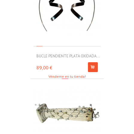
BUCLE PENDIENTE PLATA OXIDADA...
MOLL PULSERA
89,00 €
67,00 €
Véndeme en tu tienda!