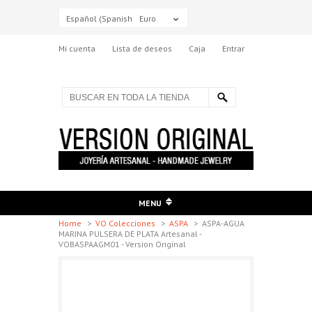
Español (Spanish)
Euro
Mi cuenta
Lista de deseos
Caja
Entrar
MENU
Home
>
VO Colecciones
>
ASPA
>
ASPA-AGUA
MARINA PULSERA DE PLATA Artesanal -
VOBASPAAGM01 - Version Original