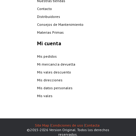
Nuestras tiendas
Contacto
Distribuidores
Consejos de Mantenimiento
Materias Primas
Mi cuenta
Mis pedidos
Mi mercancía devuelta
Mis vales descuento
Mis direcciones
Mis datos personales
Mis vales
Site Map
Condiciones de uso
Contacta
©2015-2026 Version Original. Todos los derechos
reservados.