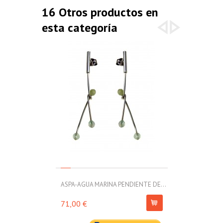
16 Otros productos en
esta categoría
ASPA-AGUA MARINA PENDIENTE DE...
ASPA-AGUA MA
71,00 €
258,00 €