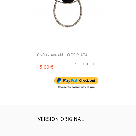
ONDA-LAVA ANILLO DE PLATA...
ONDA-PERLA AN
Sin existencias
45,00 €
56,70 €
VERSION ORIGINAL