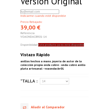
Version Original
Indicarme cuando esté disponible
Precio Rebajado:
39,00 €
Referencia
VOAONDACBR01-14
Disponibilidad
Este producto ya no está disponible
Vistazo Rápido
anillos hechos a mano. joyería de autor de la
colección propia onda cobre - onda-cobre anillo
plata artesanal - voaondacbr01
*TALLA :
Añadir al Comparador