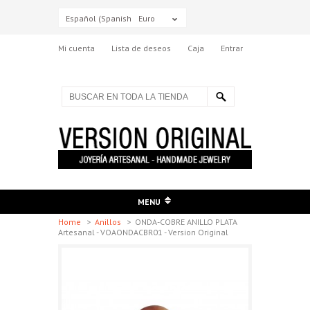
Español (Spanish)
Euro
Mi cuenta
Lista de deseos
Caja
Entrar
MENU
Home
>
Anillos
>
ONDA-COBRE ANILLO PLATA
Artesanal - VOAONDACBR01 - Version Original