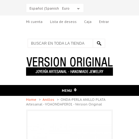
Español (Spanish)
Euro
Mi cuenta
Lista de deseos
Caja
Entrar
MENU
Home
>
Anillos
>
ONDA-PERLA ANILLO PLATA
Artesanal - VOAONDAPER01 - Version Original