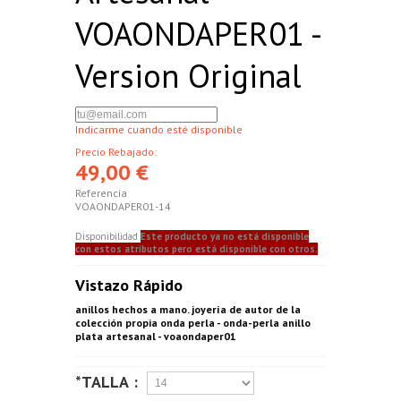
VOAONDAPER01 -
Version Original
Indicarme cuando esté disponible
Precio Rebajado:
49,00 €
Referencia
VOAONDAPER01-14
Disponibilidad
Este producto ya no está disponible
con estos atributos pero está disponible con otros.
Vistazo Rápido
anillos hechos a mano. joyería de autor de la
colección propia onda perla - onda-perla anillo
plata artesanal - voaondaper01
*TALLA :