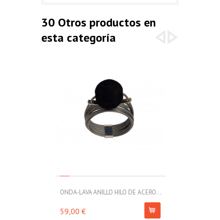
30 Otros productos en
esta categoría
ONDA-LAVA ANILLO HILO DE ACERO...
ONDA-LAVA AN
59,00 €
45,00 €