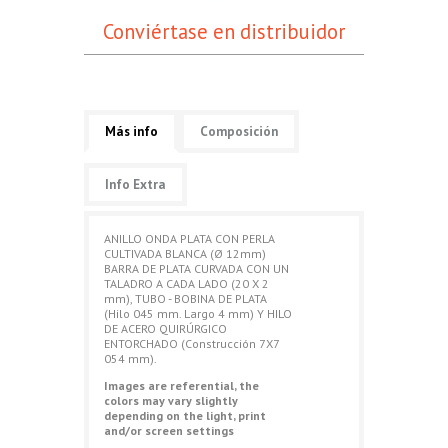
Conviértase en distribuidor
Más info
Composición
Info Extra
ANILLO ONDA PLATA CON PERLA
CULTIVADA BLANCA (Ø 12mm)
BARRA DE PLATA CURVADA CON UN
TALADRO A CADA LADO (20 X 2
mm), TUBO - BOBINA DE PLATA
(Hilo 045 mm. Largo 4 mm) Y HILO
DE ACERO QUIRÚRGICO
ENTORCHADO (Construcción 7X7
054 mm).
Images are referential, the
colors may vary slightly
depending on the light, print
and/or screen settings