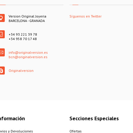
Version Original Joyeria
Síguenos en Twitter
BARCELONA - GRANADA
+34 93 221 39 78
+34 958 70 17 48
info@originalversion.es
bcn@originalversion.es
Originalversion
nformación
Secciones Especiales
nvios y Devoluciones
Ofertas