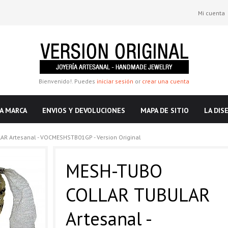
Mi cuenta
Bienvenido!. Puedes
iniciar sesión
or
crear una cuenta
A MARCA
ENVIOS Y DEVOLUCIONES
MAPA DE SITIO
LA DIS
 Artesanal - VOCMESHSTB01GP - Version Original
MESH-TUBO
COLLAR TUBULAR
Artesanal -