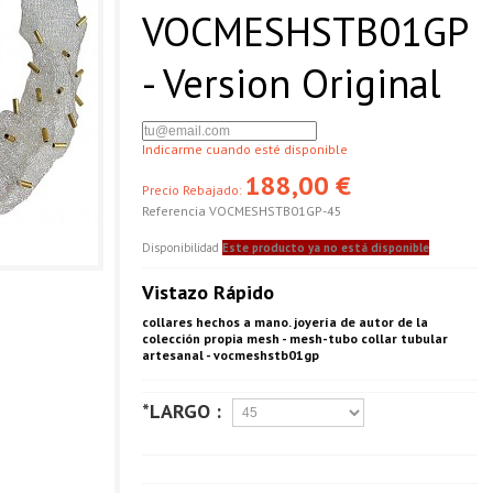
VOCMESHSTB01GP
- Version Original
Indicarme cuando esté disponible
188,00 €
Precio Rebajado:
Referencia
VOCMESHSTB01GP-45
Disponibilidad
Este producto ya no está disponible
Vistazo Rápido
collares hechos a mano. joyería de autor de la
colección propia mesh - mesh-tubo collar tubular
artesanal - vocmeshstb01gp
*LARGO :