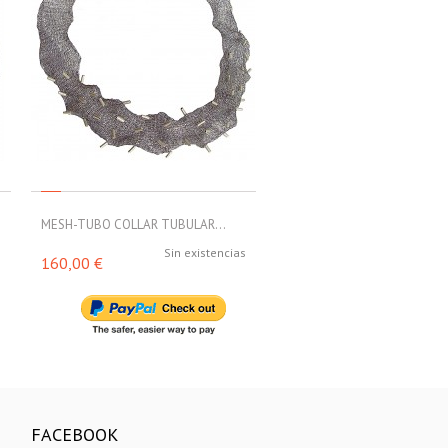
MESH-TUBO COLLAR TUBULAR...
MESH-TUBO COLLAR TUBULA
s
Sin existencias
Sin exi
160,00 €
188,00 €
FACEBOOK