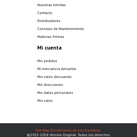
Nuestras tiendas
Contacto
Distribuidores
Consejos de Mantenimiento
Materias Primas
Mi cuenta
Mis pedidos
Mi mercancía devuelta
Mis vales descuento
Mis direcciones
Mis datos personales
Mis vales
Site Map
Condiciones de uso
Contacta
©2015-2026 Version Original. Todos los derechos