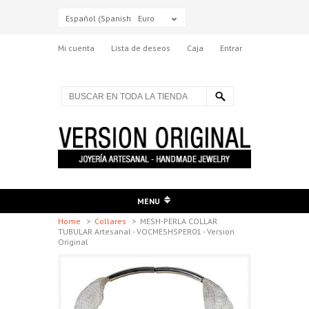
Español (Spanish)
Euro
Mi cuenta
Lista de deseos
Caja
Entrar
MENU
Home
>
Collares
>
MESH-PERLA COLLAR
TUBULAR Artesanal - VOCMESHSPER01 - Version
Original