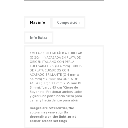
Más info
Composición
Info Extra
COLLAR CINTA METÁLICA TUBULAR
(Ø 20mm) ACABADA EN PLATA DE
ORIGEN ITALIANO CON PERLA
CULTIVADA GRIS (Ø 4 mm) TUBOS
DE PLATA CURVADOS CON
ACABADO BRILLANTE (Ø 4 mm x
34 mm) Y CIERRE BAYONETA DE
ACERO (Largo 22 mm x 35 mm DI
3 mm). *Largo 45 cm *Cierre de
Bayoneta: Presionar ambos lados
y girar una parte hacia fuera para
cerrar y hacia dentro para abrir.
Images are referential, the
colors may vary slightly
depending on the light, print
and/or screen settings