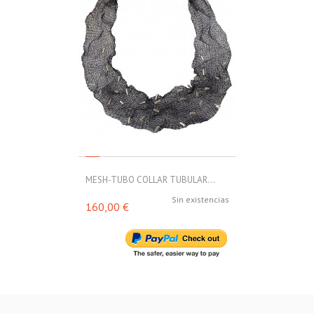
MESH-TUBO COLLAR TUBULAR...
MESH-TUBO C
Sin existencias
160,00 €
160,00 €