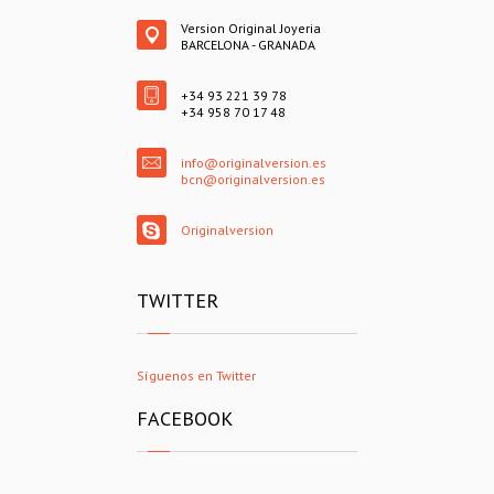
Version Original Joyeria
BARCELONA - GRANADA
+34 93 221 39 78
+34 958 70 17 48
info@originalversion.es
bcn@originalversion.es
Originalversion
TWITTER
Síguenos en Twitter
FACEBOOK