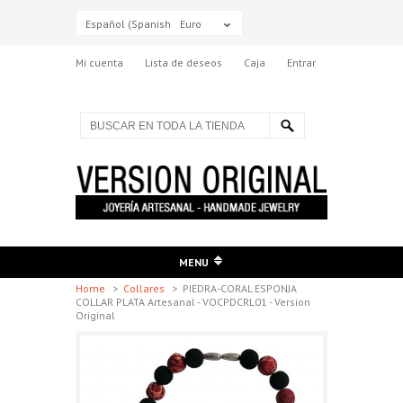
Español (Spanish)
Euro
Mi cuenta
Lista de deseos
Caja
Entrar
MENU
Home
>
Collares
>
PIEDRA-CORAL ESPONJA
COLLAR PLATA Artesanal - VOCPDCRL01 - Version
Original