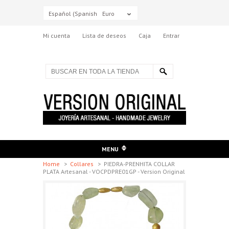
Español (Spanish)
Euro
Mi cuenta
Lista de deseos
Caja
Entrar
MENU
Home
>
Collares
>
PIEDRA-PRENHITA COLLAR
PLATA Artesanal - VOCPDPRE01GP - Version Original