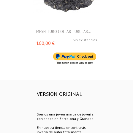
MESH-TUBO COLLAR TUBULAR...
MESH-TUBO C
Sin existencias
160,00 €
160,00 €
VERSION ORIGINAL
Somos una joven marca de joyería
con sedes en Barcelona y Granada.
En nuestra tienda encontrarás
joyeria de autor totalmente