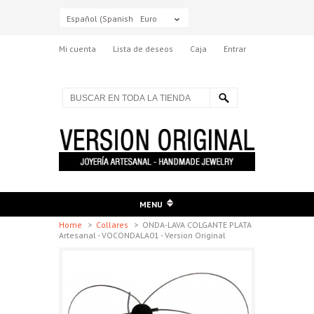
Español (Spanish)
Euro
Mi cuenta
Lista de deseos
Caja
Entrar
MENU
Home
>
Collares
>
ONDA-LAVA COLGANTE PLATA
Artesanal - VOCONDALA01 - Version Original