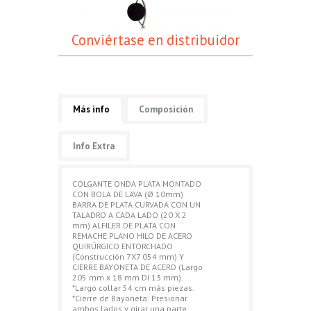
Conviértase en distribuidor
Más info
Composición
Info Extra
COLGANTE ONDA PLATA MONTADO
CON BOLA DE LAVA (Ø 10mm)
BARRA DE PLATA CURVADA CON UN
TALADRO A CADA LADO (20 X 2
mm) ALFILER DE PLATA CON
REMACHE PLANO HILO DE ACERO
QUIRÚRGICO ENTORCHADO
(Construcción 7X7 054 mm) Y
CIERRE BAYONETA DE ACERO (Largo
205 mm x 18 mm DI 13 mm).
*Largo collar 54 cm más piezas.
*Cierre de Bayoneta: Presionar
ambos lados y girar una parte