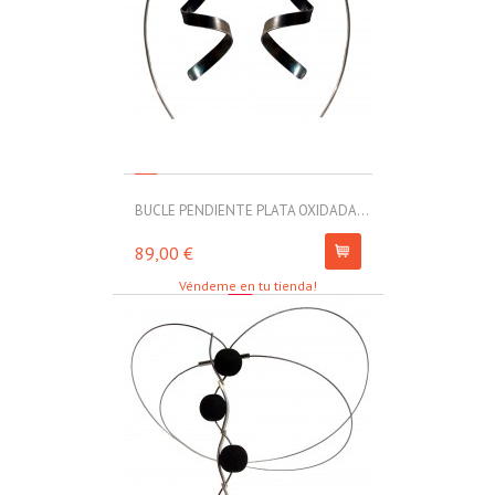
BUCLE PENDIENTE PLATA OXIDADA...
MOLL PULSERA
89,00 €
67,00 €
Véndeme en tu tienda!