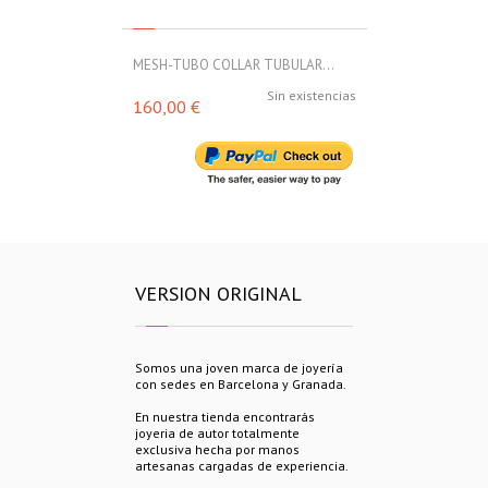
MESH-TUBO COLLAR TUBULAR...
MESH-TUBO C
Sin existencias
160,00 €
160,00 €
VERSION ORIGINAL
Somos una joven marca de joyería
con sedes en Barcelona y Granada.
En nuestra tienda encontrarás
joyeria de autor totalmente
exclusiva hecha por manos
artesanas cargadas de experiencia.