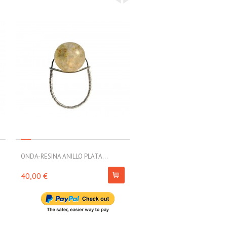
ONDA-RESINA ANILLO PLATA...
ONDA-RESINA ANILLO PLATA.
s
Sin exi
40,00 €
40,00 €