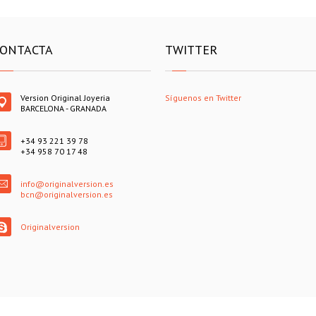
ONTACTA
TWITTER
Version Original Joyeria
Síguenos en Twitter
BARCELONA - GRANADA
+34 93 221 39 78
+34 958 70 17 48
info@originalversion.es
bcn@originalversion.es
Originalversion