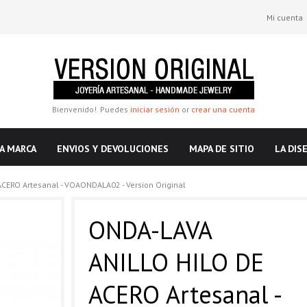
Mi cuenta
Bienvenido!. Puedes
iniciar sesión
or
crear una cuenta
A MARCA
ENVIOS Y DEVOLUCIONES
MAPA DE SITIO
LA DIS
CERO Artesanal - VOAONDALA02 - Version Original
ONDA-LAVA
ANILLO HILO DE
ACERO Artesanal -