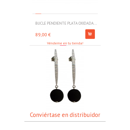
BUCLE PENDIENTE PLATA OXIDADA...
MOLL PULSERA
89,00 €
67,00 €
Véndeme en tu tienda!
Conviértase en distribuidor