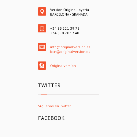
Version Original Joyeria
BARCELONA - GRANADA
+34 93 221 39 78
+34 958 70 17 48
info@originalversion.es
bcn@originalversion.es
Originalversion
TWITTER
Síguenos en Twitter
FACEBOOK