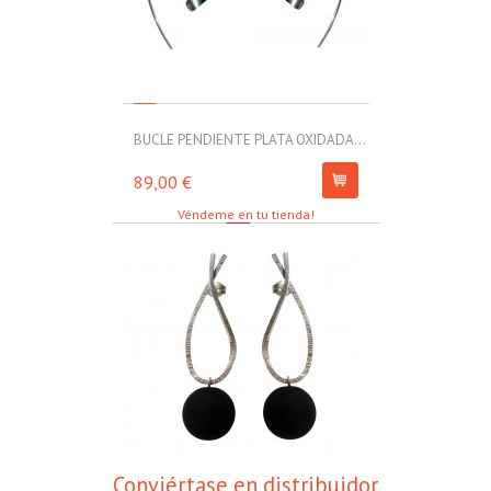
BUCLE PENDIENTE PLATA OXIDADA...
MOLL PULSERA
89,00 €
67,00 €
Véndeme en tu tienda!
Conviértase en distribuidor