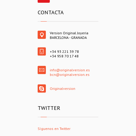
CONTACTA
Version Original Joyeria
BARCELONA - GRANADA
+34 93 221 39 78
+34 958 70 17 48
info@originalversion.es
bcn@originalversion.es
Originalversion
TWITTER
Síguenos en Twitter