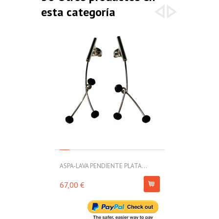
esta categoría
ASPA-LAVA PENDIENTE PLATA...
ASPA-LAVA PE
67,00 €
71,00 €