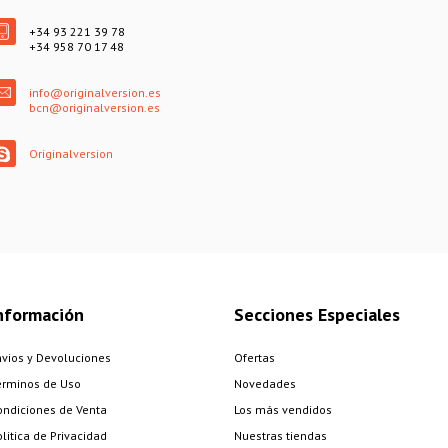
+34 93 221 39 78
+34 958 70 17 48
info@originalversion.es
bcn@originalversion.es
Originalversion
nformación
Secciones Especiales
nvios y Devoluciones
Ofertas
érminos de Uso
Novedades
ondiciones de Venta
Los más vendidos
litica de Privacidad
Nuestras tiendas