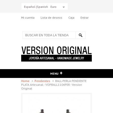
Español (Spanish)
Euro
Mi cuenta
Lista de deseos
Caja
Entrar
MENU
Home
>
Pendientes
>
BALL-PERLA PENDIENTE
PLATA Artesanal - VOPBALL1104PER - Version
Original