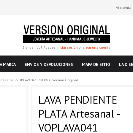
Mi cuenta
Bienvenido!. Puedes
iniciar sesión
or
crear una cuenta
A MARCA
ENVIOS Y DEVOLUCIONES
MAPA DE SITIO
LA DIS
rtesanal - VOPLAVA041 PULIDO - Version Original
LAVA PENDIENTE
PLATA Artesanal -
VOPLAVA041