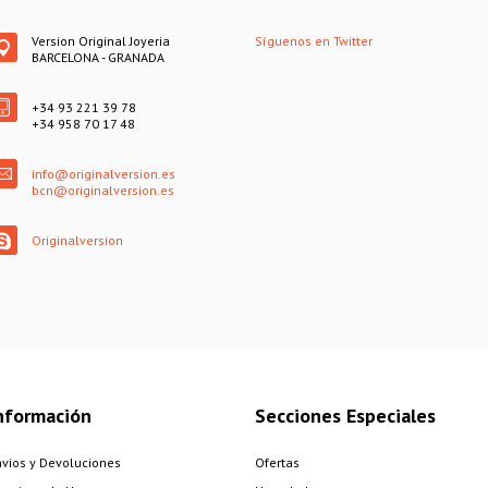
Version Original Joyeria
Síguenos en Twitter
BARCELONA - GRANADA
+34 93 221 39 78
+34 958 70 17 48
info@originalversion.es
bcn@originalversion.es
Originalversion
nformación
Secciones Especiales
nvios y Devoluciones
Ofertas