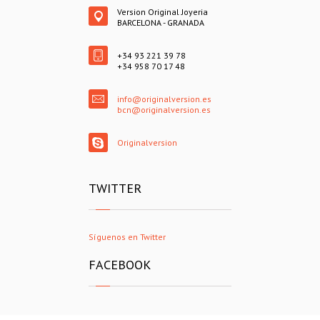
Version Original Joyeria
BARCELONA - GRANADA
+34 93 221 39 78
+34 958 70 17 48
info@originalversion.es
bcn@originalversion.es
Originalversion
TWITTER
Síguenos en Twitter
FACEBOOK