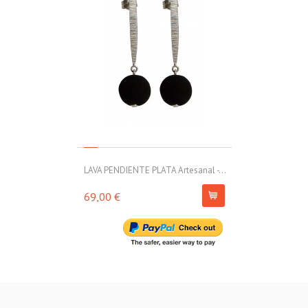
LAVA PENDIENTE PLATA Artesanal -...
LAVA PENDIENT
69,00 €
54,00 €