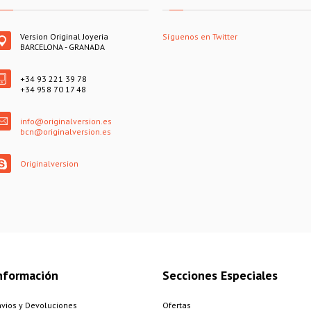
Version Original Joyeria
Síguenos en Twitter
BARCELONA - GRANADA
+34 93 221 39 78
+34 958 70 17 48
info@originalversion.es
bcn@originalversion.es
Originalversion
nformación
Secciones Especiales
nvios y Devoluciones
Ofertas