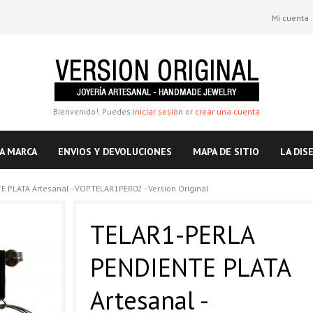
Mi cuenta
Bienvenido!. Puedes
iniciar sesión
or
crear una cuenta
A MARCA
ENVIOS Y DEVOLUCIONES
MAPA DE SITIO
LA DIS
 PLATA Artesanal - VOPTELAR1PER02 - Version Original
TELAR1-PERLA
PENDIENTE PLATA
Artesanal -