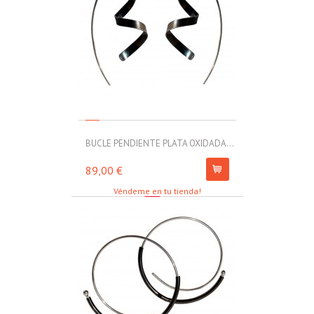
BUCLE PENDIENTE PLATA OXIDADA...
MOLL PULSERA
89,00 €
67,00 €
Véndeme en tu tienda!