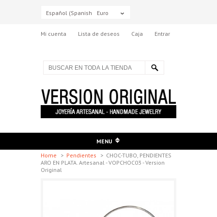
Español (Spanish)
Euro
Mi cuenta
Lista de deseos
Caja
Entrar
MENU
Home
>
Pendientes
>
CHOC-TUBO, PENDIENTES
ARO EN PLATA. Artesanal - VOPCHOC03 - Version
Original