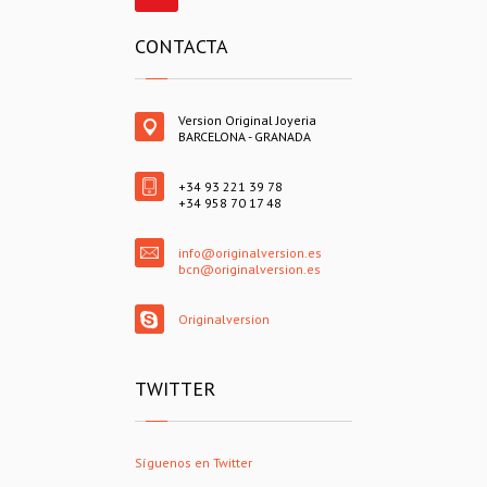
CONTACTA
Version Original Joyeria
BARCELONA - GRANADA
+34 93 221 39 78
+34 958 70 17 48
info@originalversion.es
bcn@originalversion.es
Originalversion
TWITTER
Síguenos en Twitter