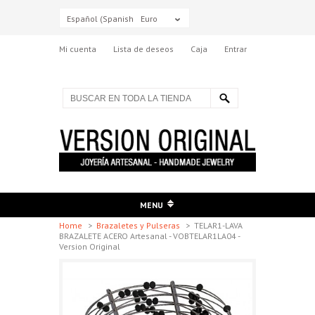
Español (Spanish)
Euro
Mi cuenta
Lista de deseos
Caja
Entrar
MENU
Home
>
Brazaletes y Pulseras
>
TELAR1-LAVA
BRAZALETE ACERO Artesanal - VOBTELAR1LA04 -
Version Original