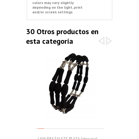
colors may vary slightly
depending on the light, print
and/or screen settings
30 Otros productos en
esta categoría
LAVA BRAZALETE PLATA Artesanal -...
LAVA BRAZALET