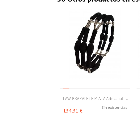
LAVA BRAZALETE PLATA Artesanal -...
Sin existencias
134,31 €