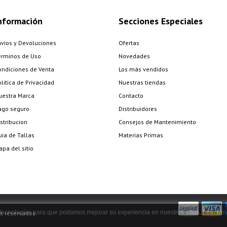
nformación
Secciones Especiales
nvios y Devoluciones
Ofertas
érminos de Uso
Novedades
ondiciones de Venta
Los más vendidos
litica de Privacidad
Nuestras tiendas
uestra Marca
Contacto
ago seguro
Distribuidores
stribucion
Consejos de Mantenimiento
uia de Tallas
Materias Primas
pa del sitio
as tecnologías para que podamos mejorar su experiencia en nuestros sitios. Lea "
Pri
s reservados.