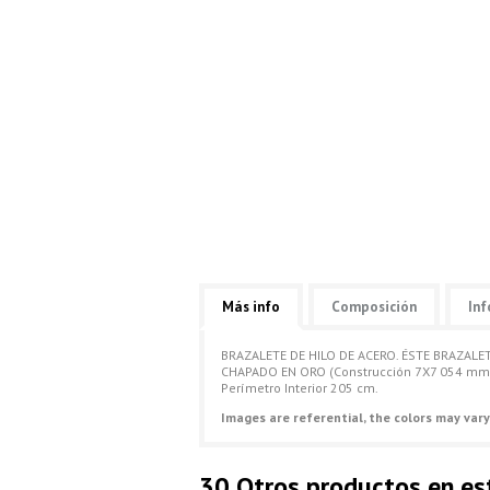
Más info
Composición
Inf
BRAZALETE DE HILO DE ACERO. ÉSTE BRAZA
CHAPADO EN ORO (Construcción 7X7 054 mm)
Perímetro Interior 205 cm.
Images are referential, the colors may vary
30 Otros productos en es