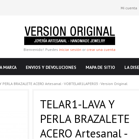
Mi cuenta
Bienvenido!. Puedes
iniciar sesión
or
crear una cuenta
A MARCA
ENVIOS Y DEVOLUCIONES
MAPA DE SITIO
LA DIS
Y PERLA BRAZALETE ACERO Artesanal - VOBTELAR1LAPER03 - Version Original
TELAR1-LAVA Y
PERLA BRAZALETE
ACERO Artesanal -