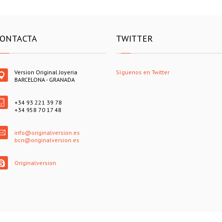
ONTACTA
TWITTER
Version Original Joyeria
Síguenos en Twitter
BARCELONA - GRANADA
+34 93 221 39 78
+34 958 70 17 48
info@originalversion.es
bcn@originalversion.es
Originalversion