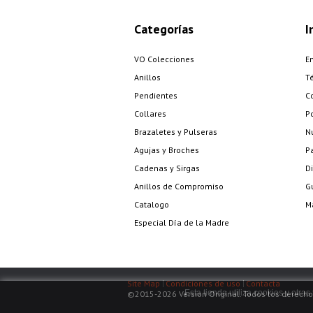
Categorías
I
VO Colecciones
E
Anillos
T
Pendientes
C
Collares
Po
Brazaletes y Pulseras
N
Agujas y Broches
P
Cadenas y Sirgas
Di
Anillos de Compromiso
G
Catalogo
Ma
Especial Día de la Madre
Site Map
Condiciones de uso
Contacta
Esta tienda utiliza cookies y otr
©2015-2026 Version Original. Todos los derecho