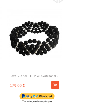
.
LAVA BRAZALETE PLATA Artesanal -...
MOLL-TUBO PULSERA TUBOS 
s
179,00 €
230,00 €