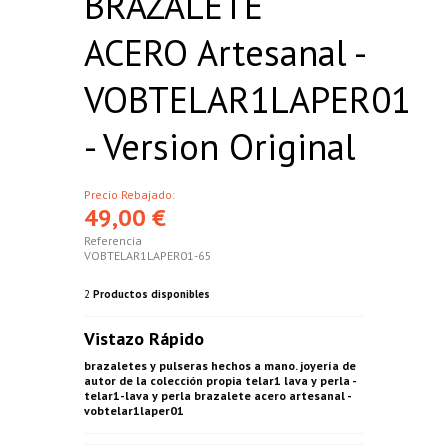
BRAZALETE
ACERO Artesanal -
VOBTELAR1LAPER01
- Version Original
Precio Rebajado:
49,00 €
Referencia
VOBTELAR1LAPER01-65
2
Productos disponibles
Vistazo Rápido
brazaletes y pulseras hechos a mano. joyería de
autor de la colección propia telar1 lava y perla -
telar1-lava y perla brazalete acero artesanal -
vobtelar1laper01