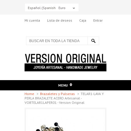
Español (Spanish)
Euro
Mi cuenta
Lista de deseos
Caja
Entrar
MENU
Home
>
Brazaletes y Pulseras
>
TELAR1-LAVA Y
PERLA BRAZALETE ACERO Artesanal -
VOBTELAR1LAPER01 - Version Original