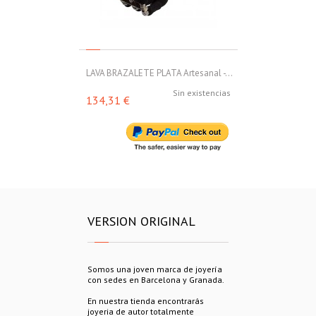
LAVA BRAZALETE PLATA Artesanal -...
LAVA BRAZALET
Sin existencias
134,31 €
153,00 €
VERSION ORIGINAL
Somos una joven marca de joyería
con sedes en Barcelona y Granada.
En nuestra tienda encontrarás
joyeria de autor totalmente