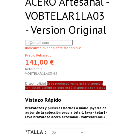
ACERO Artesanal -
VOBTELAR1LA03
- Version Original
Indicarme cuando esté disponible
Precio Rebajado:
141,00 €
Referencia
VOBTELAR1LA03-65
Disponibilidad
Este producto ya no está disponible
con estos atributos pero está disponible con otros.
Vistazo Rápido
brazaletes y pulseras hechos a mano. joyería de
autor de la colección propia telar1 lava - telar1-
lava brazalete acero artesanal - vobtelar1la03
*TALLA :