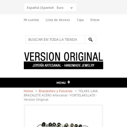
Español (Spanish)
Euro
Mi cuenta
Lista de deseos
Caja
Entrar
MENU
Home
>
Brazaletes y Pulseras
>
TELAR1-LAVA
BRAZALETE ACERO Artesanal - VOBTELAR1LA03 -
Version Original