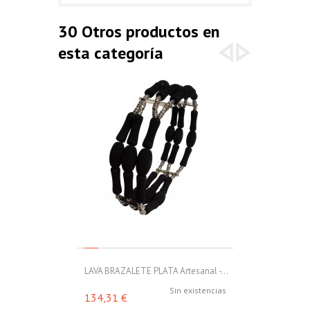
30 Otros productos en
esta categoría
LAVA BRAZALETE PLATA Artesanal -...
LAVA BRAZALET
Sin existencias
134,31 €
153,00 €