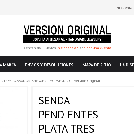
Mi cuenta
Bienvenido!. Puedes
iniciar sesión
or
crear una cuenta
A MARCA
ENVIOS Y DEVOLUCIONES
MAPA DE SITIO
LA DIS
 TRES ACABADOS. Artesanal - VOPSENDA01 - Version Original
SENDA
PENDIENTES
PLATA TRES