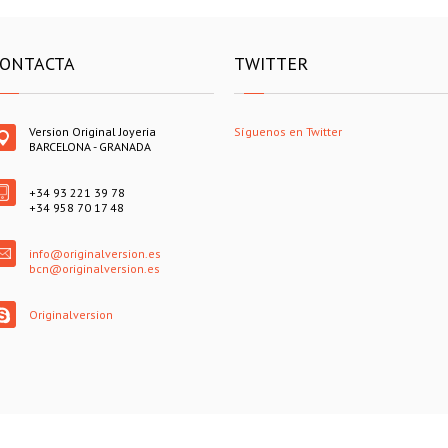
ONTACTA
TWITTER
Version Original Joyeria
Síguenos en Twitter
BARCELONA - GRANADA
+34 93 221 39 78
+34 958 70 17 48
info@originalversion.es
bcn@originalversion.es
Originalversion