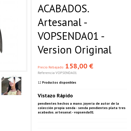
ACABADOS.
Artesanal -
VOPSENDA01 -
Version Original
158,00 €
Precio Rebajado:
Referencia
VOPSENDA01
12
Productos disponibles
Vistazo Rápido
pendientes hechos a mano. joyería de autor de la
colección propia senda - senda pendientes plata tres
acabados. artesanal - vopsenda01