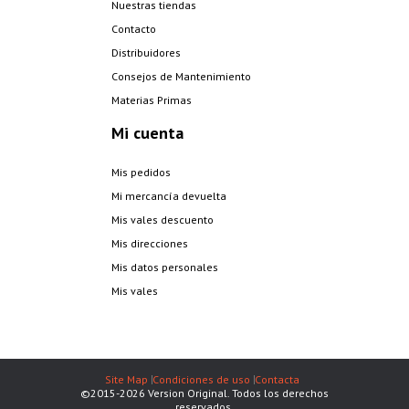
Nuestras tiendas
Contacto
Distribuidores
Consejos de Mantenimiento
Materias Primas
Mi cuenta
Mis pedidos
Mi mercancía devuelta
Mis vales descuento
Mis direcciones
Mis datos personales
Mis vales
Site Map
Condiciones de uso
Contacta
©2015-2026 Version Original. Todos los derechos
reservados.