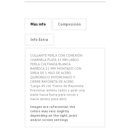
Más info
Composición
Info Extra
COLGANTE PERLA CON CONEXIÓN
CHARNELA PLATA 15 MM LARGO
PERLA CULTIVADA BLANCA
BARROCA 12 MM. MONTADO CON
SIRGA DE 1 HILO DE ACERO
QUIRÚRGICO ENTORCHADO Y
CIERRE BAYONETA DE ACERO.
*Largo 45 cm *Cierre de Bayoneta:
Presionar ambos lados y girar una
parte hacia fuera para cerrar y
hacia dentro para abrir.
Images are referential, the
colors may vary slightly
depending on the light, print
and/or screen settings