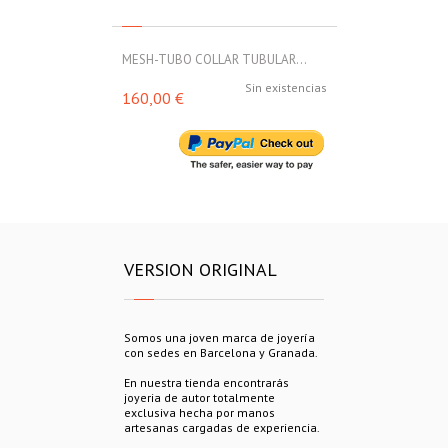
MESH-TUBO COLLAR TUBULAR...
MESH-TUBO C
Sin existencias
160,00 €
160,00 €
VERSION ORIGINAL
Somos una joven marca de joyería
con sedes en Barcelona y Granada.
En nuestra tienda encontrarás
joyeria de autor totalmente
exclusiva hecha por manos
artesanas cargadas de experiencia.