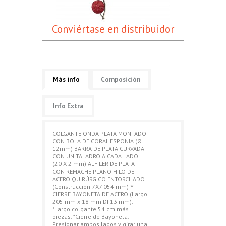
Conviértase en distribuidor
Más info
Composición
Info Extra
COLGANTE ONDA PLATA MONTADO
CON BOLA DE CORAL ESPONJA (Ø
12mm) BARRA DE PLATA CURVADA
CON UN TALADRO A CADA LADO
(20 X 2 mm) ALFILER DE PLATA
CON REMACHE PLANO HILO DE
ACERO QUIRÚRGICO ENTORCHADO
(Construcción 7X7 054 mm) Y
CIERRE BAYONETA DE ACERO (Largo
205 mm x 18 mm DI 13 mm).
*Largo colgante 54 cm más
piezas. *Cierre de Bayoneta:
Presionar ambos lados y girar una