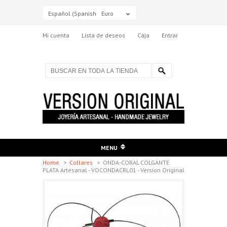
Español (Spanish)
Euro
Mi cuenta
Lista de deseos
Caja
Entrar
MENU
Home
>
Collares
>
ONDA-CORAL COLGANTE
PLATA Artesanal - VOCONDACRL01 - Version Original