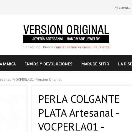
Mi cuenta
Bienvenido!. Puedes
iniciar sesión
or
crear una cuenta
A MARCA
ENVIOS Y DEVOLUCIONES
MAPA DE SITIO
LA DIS
sanal - VOCPERLA01 - Version Original
PERLA COLGANTE
PLATA Artesanal -
VOCPERLA01 -