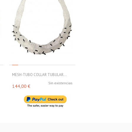
MESH-TUBO COLLAR TUBULAR...
MESH-TUBO COLLAR TUBULA
s
Sin existencias
Sin exi
144,00 €
160,00 €