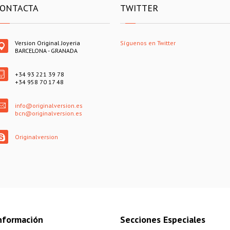
ONTACTA
TWITTER
Version Original Joyeria
Síguenos en Twitter
BARCELONA - GRANADA
+34 93 221 39 78
+34 958 70 17 48
info@originalversion.es
bcn@originalversion.es
Originalversion
nformación
Secciones Especiales