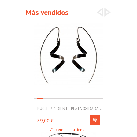
Más vendidos
BUCLE PENDIENTE PLATA OXIDADA...
MOLL PULSERA
89,00 €
67,00 €
Véndeme en tu tienda!