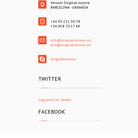
Version Original Joyeria
BARCELONA - GRANADA
+34 93 221 39 78
+34 958 70 17 48
info@originalversion.es
bcn@originalversion.es
Originalversion
TWITTER
Síguenos en Twitter
FACEBOOK