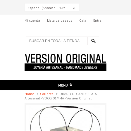
Español (Spanish)
Euro
Mi cuenta
Lista de deseos
Caja
Entrar
MENU
Home
>
Collares
>
OJIVAL COLGANTE PLATA
Artesanal - VOCOJ01MMA - Version Original