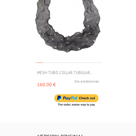
MESH-TUBO COLLAR TUBULAR...
MESH-TUBO C
Sin existencias
160,00 €
160,00 €