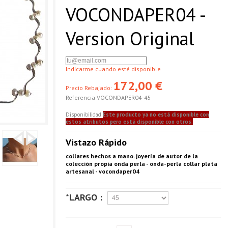
VOCONDAPER04 -
Version Original
Indicarme cuando esté disponible
172,00 €
Precio Rebajado:
Referencia
VOCONDAPER04-45
Disponibilidad
Este producto ya no está disponible con
estos atributos pero está disponible con otros.
Vistazo Rápido
collares hechos a mano. joyería de autor de la
colección propia onda perla - onda-perla collar plata
artesanal - vocondaper04
*LARGO :