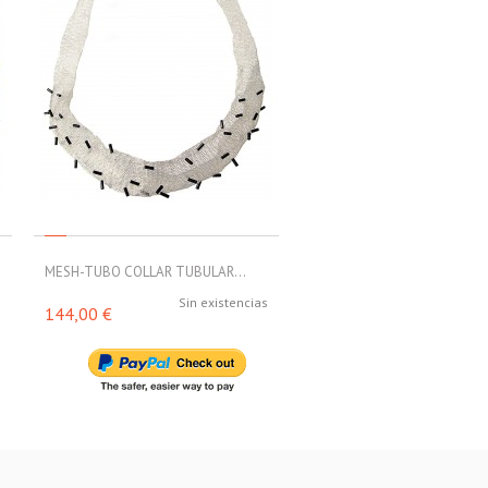
MESH-TUBO COLLAR TUBULAR...
MESH-TUBO COLLAR TUBULA
s
Sin existencias
Sin exi
144,00 €
160,00 €