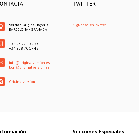
ONTACTA
TWITTER
Version Original Joyeria
Síguenos en Twitter
BARCELONA - GRANADA
+34 93 221 39 78
+34 958 70 17 48
info@originalversion.es
bcn@originalversion.es
Originalversion
nformación
Secciones Especiales