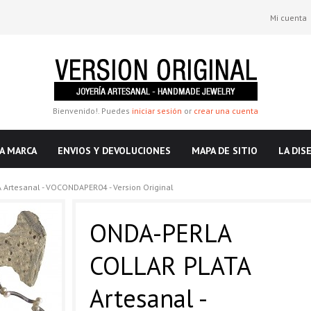
Mi cuenta
Bienvenido!. Puedes
iniciar sesión
or
crear una cuenta
A MARCA
ENVIOS Y DEVOLUCIONES
MAPA DE SITIO
LA DIS
Artesanal - VOCONDAPER04 - Version Original
ONDA-PERLA
COLLAR PLATA
Artesanal -