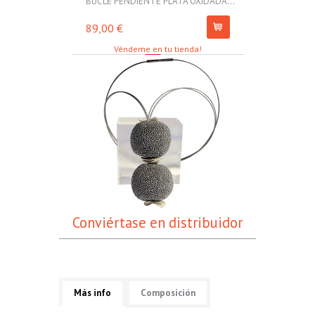
BUCLE PENDIENTE PLATA OXIDADA...
MOLL PULSERA
89,00 €
67,00 €
Véndeme en tu tienda!
Conviértase en distribuidor
Más info
Composición