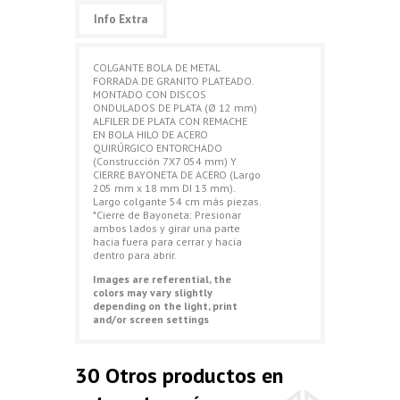
Info Extra
COLGANTE BOLA DE METAL
FORRADA DE GRANITO PLATEADO.
MONTADO CON DISCOS
ONDULADOS DE PLATA (Ø 12 mm)
ALFILER DE PLATA CON REMACHE
EN BOLA HILO DE ACERO
QUIRÚRGICO ENTORCHADO
(Construcción 7X7 054 mm) Y
CIERRE BAYONETA DE ACERO (Largo
205 mm x 18 mm DI 13 mm).
Largo colgante 54 cm más piezas.
*Cierre de Bayoneta: Presionar
ambos lados y girar una parte
hacia fuera para cerrar y hacia
dentro para abrir.
Images are referential, the
colors may vary slightly
depending on the light, print
and/or screen settings
30 Otros productos en