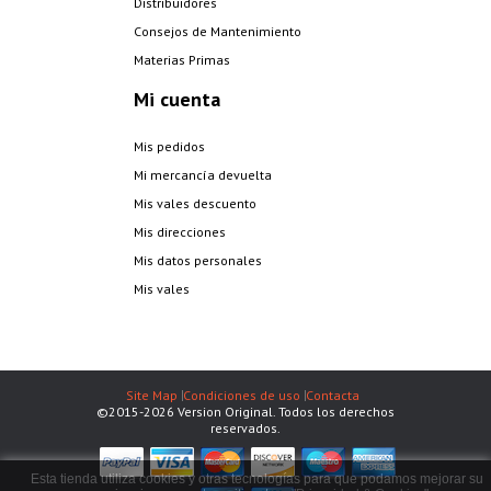
Distribuidores
Consejos de Mantenimiento
Materias Primas
Mi cuenta
Mis pedidos
Mi mercancía devuelta
Mis vales descuento
Mis direcciones
Mis datos personales
Mis vales
Site Map
Condiciones de uso
Contacta
©2015-2026 Version Original. Todos los derechos
reservados.
Esta tienda utiliza cookies y otras tecnologías para que podamos mejorar su