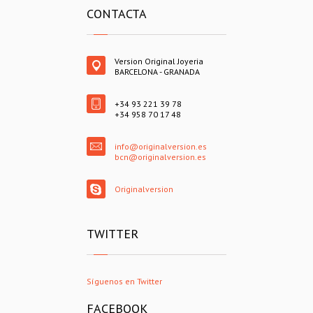
CONTACTA
Version Original Joyeria
BARCELONA - GRANADA
+34 93 221 39 78
+34 958 70 17 48
info@originalversion.es
bcn@originalversion.es
Originalversion
TWITTER
Síguenos en Twitter
FACEBOOK