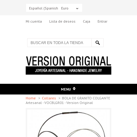
Español (Spanish)
Euro
Mi cuenta
Lista de deseos
Caja
Entrar
MENU
Home
>
Collares
>
BOLA DE GRANITO COLGANTE
Artesanal - VOCBLGR01 - Version Original