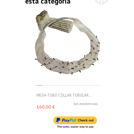
esta categoría
MESH-TUBO COLLAR TUBULAR...
MESH-TUBO C
Sin existencias
160,00 €
188,00 €