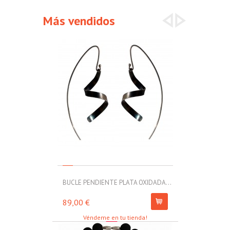
Más vendidos
BUCLE PENDIENTE PLATA OXIDADA...
MOLL PULSERA
89,00 €
67,00 €
Véndeme en tu tienda!