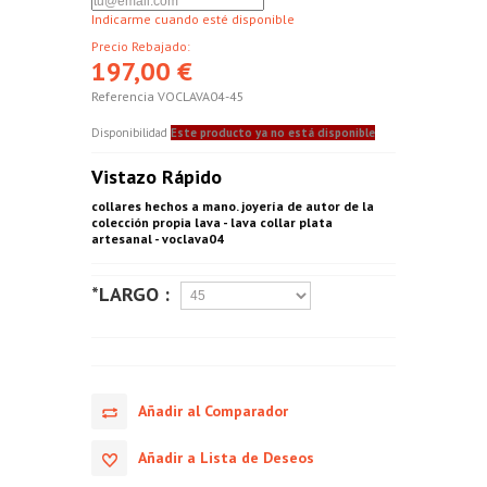
Indicarme cuando esté disponible
Precio Rebajado:
197,00 €
Referencia
VOCLAVA04-45
Disponibilidad
Este producto ya no está disponible
Vistazo Rápido
collares hechos a mano. joyería de autor de la
colección propia lava - lava collar plata
artesanal - voclava04
*LARGO :
Añadir al Comparador
Añadir a Lista de Deseos