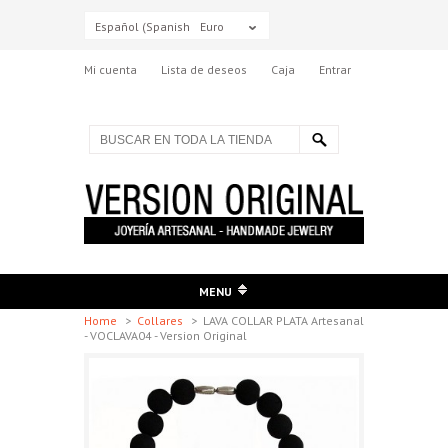
Español (Spanish)
Euro
Mi cuenta
Lista de deseos
Caja
Entrar
MENU
Home
>
Collares
>
LAVA COLLAR PLATA Artesanal
- VOCLAVA04 - Version Original