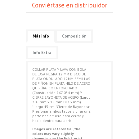
Conviértase en distribuidor
Más info
Composición
Info Extra
COLLAR PLATA Y LAVA CON BOLA
DE LAVA NEGRA 12 MM DISCO DE
PLATA ONDULADO 12MM SEMILLAS
DE PIÑON EN PLATA HILO DE ACERO
QUIRÚRGICO ENTORCHADO
(Construcción 7X7 054 mm) Y
CIERRE BAYONETA DE ACERO (Largo
205 mm x 18 mm DI 13 mm).
*Largo 45 cm *Cierre de Bayoneta:
Presionar ambos lados y girar una
parte hacia fuera para cerrar y
hacia dentro para abrir.
Images are referential, the
colors may vary slightly
depending on the light, print