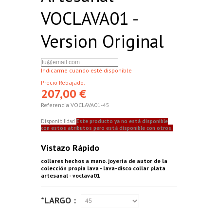
VOCLAVA01 -
Version Original
Indicarme cuando esté disponible
Precio Rebajado:
207,00 €
Referencia
VOCLAVA01-45
Disponibilidad
Este producto ya no está disponible
con estos atributos pero está disponible con otros.
Vistazo Rápido
collares hechos a mano. joyería de autor de la
colección propia lava - lava-disco collar plata
artesanal - voclava01
*LARGO :