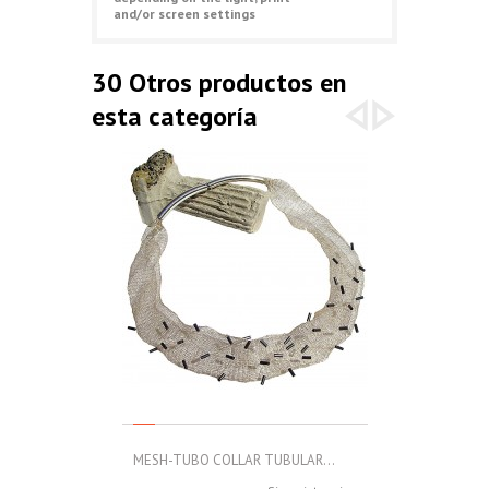
and/or screen settings
30 Otros productos en
esta categoría
MESH-TUBO COLLAR TUBULAR...
MESH-TUBO C