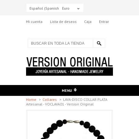
Español (Spanish)
Euro
Mi cuenta
Lista de deseos
Caja
Entrar
MENU
Home
>
Collares
>
LAVA-DISCO COLLAR PLATA
Artesanal - VOCLAVA01 - Version Original