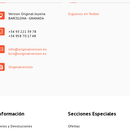
Version Original Joyeria
Síguenos en Twitter
BARCELONA - GRANADA
+34 93 221 39 78
+34 958 70 17 48
info@originalversion.es
bcn@originalversion.es
Originalversion
nformación
Secciones Especiales
nvios y Devoluciones
Ofertas