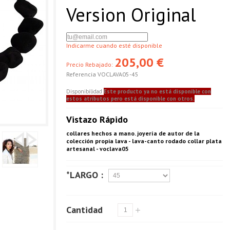
Version Original
Indicarme cuando esté disponible
205,00 €
Precio Rebajado:
Referencia
VOCLAVA05-45
Disponibilidad
Este producto ya no está disponible con
estos atributos pero está disponible con otros.
Vistazo Rápido
collares hechos a mano. joyería de autor de la
colección propia lava - lava-canto rodado collar plata
artesanal - voclava05
*LARGO :
Cantidad