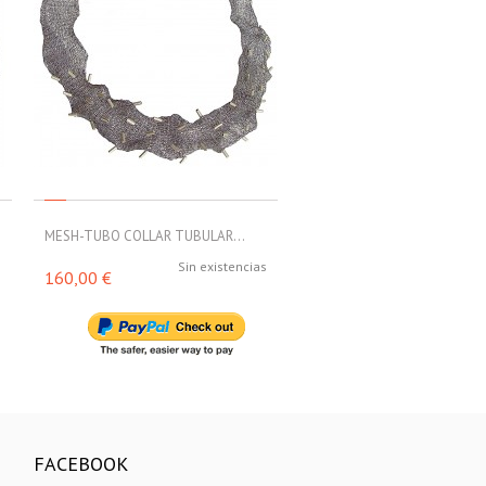
MESH-TUBO COLLAR TUBULAR...
MESH-TUBO COLLAR TUBULA
s
Sin existencias
Sin exi
160,00 €
188,00 €
FACEBOOK