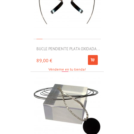
BUCLE PENDIENTE PLATA OXIDADA...
MOLL PULSERA
89,00 €
67,00 €
Véndeme en tu tienda!