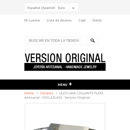
Español (Spanish)
Euro
Mi cuenta
Lista de deseos
Caja
Entrar
MENU
Home
>
Collares
>
LAZO-LAVA COLGANTE PLATA
Artesanal - VOCLAZLA01 - Version Original