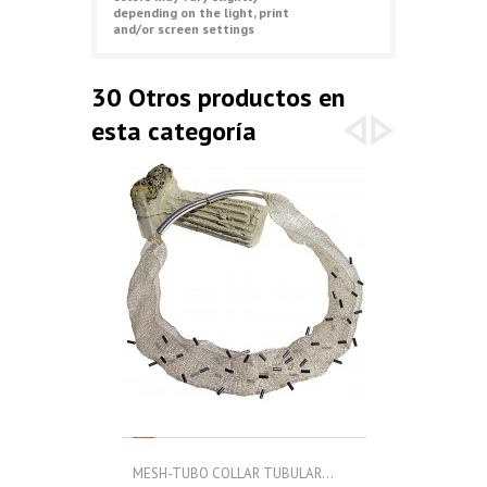
depending on the light, print
and/or screen settings
30 Otros productos en
esta categoría
MESH-TUBO COLLAR TUBULAR...
MESH-TUBO C