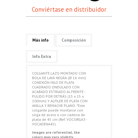
Conviértase en distribuidor
Más info
Composición
Info Extra
COLGANTE LAZO MONTADO CON
BOLA DE LAVA NEGRA (Ø 16 mm)
CONEXIÓN HILO DE PLATA
CUADRADO ONDULADO CON
ACABADO ESTRIADO AL FRENTE -
PULIDO POR DETRÁS (15 x 15 x
100mm) Y ALFILER DE PLATA CON
ANILLA Y REMACHE PLANO. *Este
colgante puede montarse con
sirga de acero o con cadena de
plata de 45 cm (Ref. VOCSIRGA3 -
VOCADENA45).
Images are referential, the
colors may vary slightly