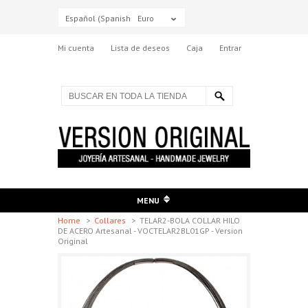
Español (Spanish)
Euro
Mi cuenta
Lista de deseos
Caja
Entrar
MENU
Home
>
Collares
>
TELAR2-BOLA COLLAR HILO
DE ACERO Artesanal - VOCTELAR2BL01GP - Version
Original