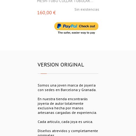
MESH-TUBO COLLAR TUBULAR...
MESH-TUBO C
Sin existencias
160,00 €
160,00 €
VERSION ORIGINAL
Somos una joven marca de joyería
con sedes en Barcelona y Granada.
En nuestra tienda encontrarás
joyeria de autor totalmente
exclusiva hecha por manos
artesanas cargadas de experiencia.
Cada articulo, cada joya es unica.
Diseños atrevidos y completamente
originales