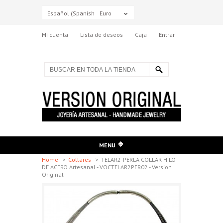
Español (Spanish)
Euro
Mi cuenta
Lista de deseos
Caja
Entrar
MENU
Home
>
Collares
>
TELAR2-PERLA COLLAR HILO
DE ACERO Artesanal - VOCTELAR2PER02 - Version
Original