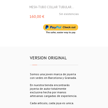
MESH-TUBO COLLAR TUBULAR...
MESH-TUBO C
Sin existencias
160,00 €
160,00 €
VERSION ORIGINAL
Somos una joven marca de joyería
con sedes en Barcelona y Granada.
En nuestra tienda encontrarás
joyeria de autor totalmente
exclusiva hecha por manos
artesanas cargadas de experiencia.
Cada articulo, cada joya es unica.