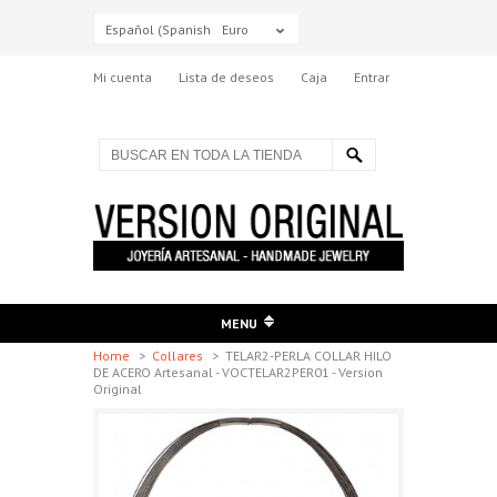
Español (Spanish)
Euro
Mi cuenta
Lista de deseos
Caja
Entrar
MENU
Home
>
Collares
>
TELAR2-PERLA COLLAR HILO
DE ACERO Artesanal - VOCTELAR2PER01 - Version
Original