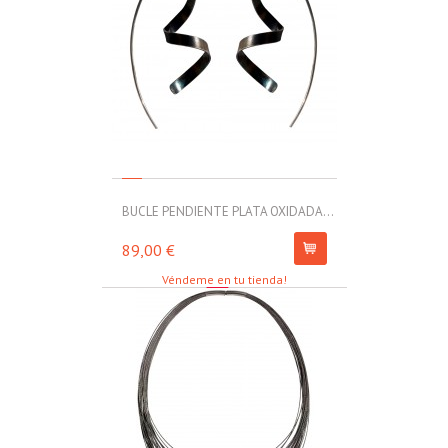
BUCLE PENDIENTE PLATA OXIDADA...
MOLL PULSERA
89,00 €
67,00 €
Véndeme en tu tienda!