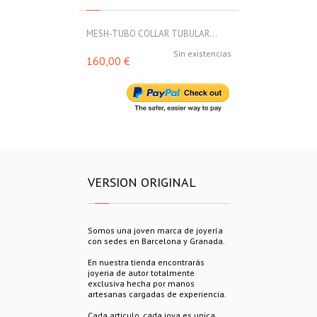
MESH-TUBO COLLAR TUBULAR...
MESH-TUBO C
Sin existencias
160,00 €
160,00 €
VERSION ORIGINAL
Somos una joven marca de joyería
con sedes en Barcelona y Granada.
En nuestra tienda encontrarás
joyeria de autor totalmente
exclusiva hecha por manos
artesanas cargadas de experiencia.
Cada articulo, cada joya es unica.